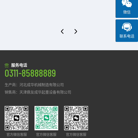
0
微信
联系电话
服务电话
0311-85888889
生产商：河北成华机械制造有限公司
销售商：天津鼎友成华起重设备有限公司
官方微信客服
官方微信客服
官方微信客服