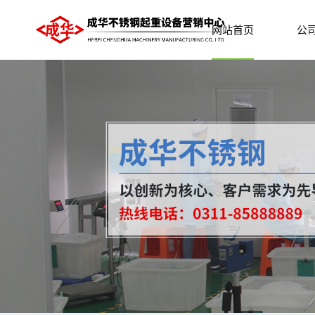
网站首页
公