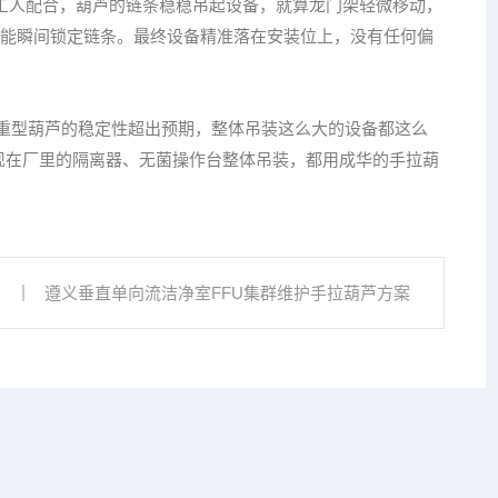
工人配合，葫芦的链条稳稳吊起设备，就算龙门架轻微移动，
能瞬间锁定链条。最终设备精准落在安装位上，没有任何偏
这重型葫芦的稳定性超出预期，整体吊装这么大的设备都这么
现在厂里的隔离器、无菌操作台整体吊装，都用成华的手拉葫
遵义垂直单向流洁净室FFU集群维护手拉葫芦方案