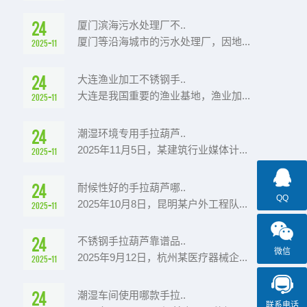
24
厦门滨海污水处理厂不..
厦门等沿海城市的污水处理厂，因地...
2025-11
24
大连渔业加工不锈钢手..
大连是我国重要的渔业基地，渔业加...
2025-11
24
潮湿环境专用手拉葫芦..
2025年11月5日，某建筑行业媒体计...
2025-11
24
耐候性好的手拉葫芦哪..
QQ
2025年10月8日，昆明某户外工程队...
2025-11
24
不锈钢手拉葫芦靠谱品..
微信
2025年9月12日，杭州某医疗器械企...
2025-11
24
潮湿车间使用哪款手拉..
联系电话