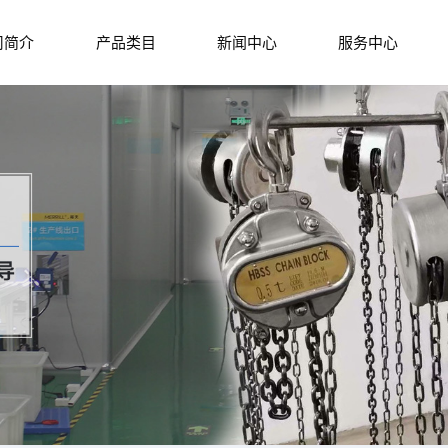
司简介
产品类目
新闻中心
服务中心