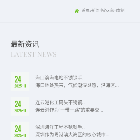
>
>
首页
新闻中心
应用案例
最新资讯
LATEST NEWS
24
海口滨海电站不锈钢手..
海口地处热带，气候潮湿炎热，沿海区...
2025-11
24
连云港化工码头不锈钢..
连云港作为“一带一路”的重要交...
2025-11
24
深圳海洋工程不锈钢手..
深圳作为粤港澳大湾区的核心城市...
2025-11