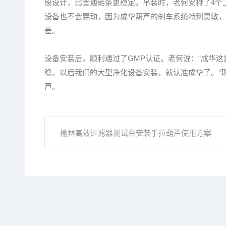
股设计，比普通链条更稳定。吊装时，老何安排了4个
设备也不会晃动，因为成华葫芦的刹车系统特别灵敏，
差。
设备安装后，顺利通过了GMP认证。老何说：“成华
稳，以后我们的大型净化设备安装，就认准成华了。”
芦。
榆林高效过滤器测试台安装手拉葫芦使用方案