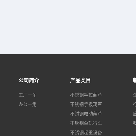
公司简介
产品类目
工厂一角
不锈钢手拉葫芦
办公一角
不锈钢手扳葫芦
不锈钢电动葫芦
不锈钢单轨行车
不锈钢起重设备