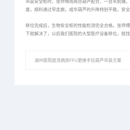
吊装安全柜时，张师傅用两台葫芦配合，一台吊前端，
度，顺利通过窄走廊。成华葫芦的升降特别平稳，安全
移位完成后，生物安全柜的性能检测完全合格。张师傅
下就解决了，以后我们医院的大型医疗设备移位，就找成
湖州医院层流病房FFU更换手拉葫芦吊装方案