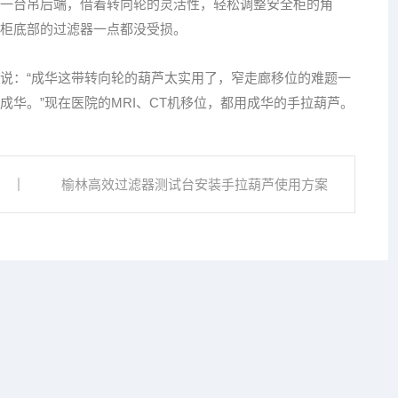
一台吊后端，借着转向轮的灵活性，轻松调整安全柜的角
柜底部的过滤器一点都没受损。
说：“成华这带转向轮的葫芦太实用了，窄走廊移位的难题一
华。”现在医院的MRI、CT机移位，都用成华的手拉葫芦。
榆林高效过滤器测试台安装手拉葫芦使用方案