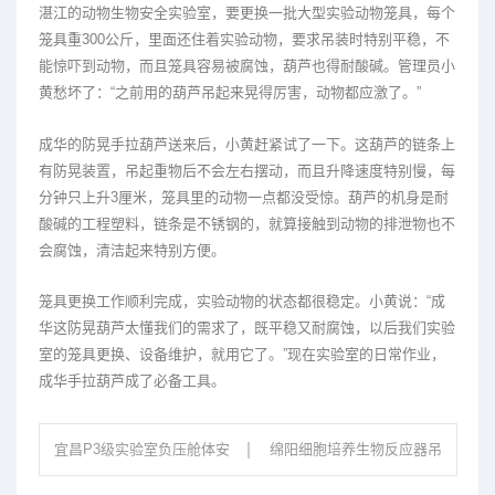
湛江的动物生物安全实验室，要更换一批大型实验动物笼具，每个
笼具重300公斤，里面还住着实验动物，要求吊装时特别平稳，不
能惊吓到动物，而且笼具容易被腐蚀，葫芦也得耐酸碱。管理员小
黄愁坏了：“之前用的葫芦吊起来晃得厉害，动物都应激了。”
成华的防晃手拉葫芦送来后，小黄赶紧试了一下。这葫芦的链条上
有防晃装置，吊起重物后不会左右摆动，而且升降速度特别慢，每
分钟只上升3厘米，笼具里的动物一点都没受惊。葫芦的机身是耐
酸碱的工程塑料，链条是不锈钢的，就算接触到动物的排泄物也不
会腐蚀，清洁起来特别方便。
笼具更换工作顺利完成，实验动物的状态都很稳定。小黄说：“成
华这防晃葫芦太懂我们的需求了，既平稳又耐腐蚀，以后我们实验
室的笼具更换、设备维护，就用它了。”现在实验室的日常作业，
成华手拉葫芦成了必备工具。
宜昌P3级实验室负压舱体安
绵阳细胞培养生物反应器吊