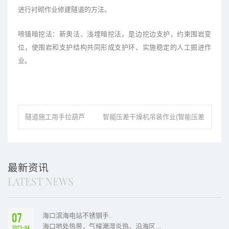
进行衬砌作业修建隧道的方法。
喷锚暗挖法：新奥法、浅埋暗挖法。是边挖边支护，约束围岩变
位，使围岩和支护结构共同形成支护环、实施稳定的人工掘进作
业。
隧道施工用手拉葫芦
智能压差干燥机吊装作业(智能压差
吊装作业
干燥机设备特点)
最新资讯
LATEST NEWS
07
海口滨海电站不锈钢手..
海口地处热带，气候潮湿炎热，沿海区...
2023-04