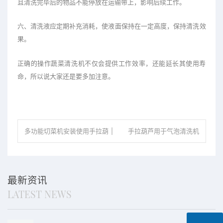
且清洗完毕后的物品不能停放在运输带上，影响后续工作。
六、清洗液应定期补充消耗，使液面保持在一定高度，保持清洗效
果。
正确的操作蔬菜清洗机不仅会提供工作效率，还能延长其使用寿
命，所以说大家还是要多加注意。
多功能切菜机安装使用手拉葫
手拉葫芦用于气泡清洗机
芦（多功能切菜机使用注意事
吊装作业（气泡清洗机的
项）
选择）
最新资讯
LATEST NEWS