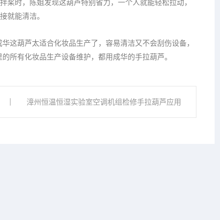
拌桨时，陈姐发现这葫芦特别省力，一个人就能轻松拉动，
接就能清洁。
成华这葫芦太适合化妆品生产了，容易清洁又不会刮伤设备，
里的所有化妆品生产设备维护，都用成华的手拉葫芦。
漳州恒温恒湿实验室空调机组检修手拉葫芦应用