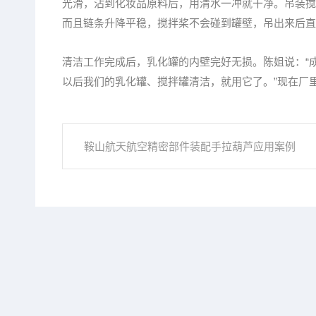
光滑，沾到化妆品原料后，用清水一冲就干净。吊装搅
而且链条升降平稳，搅拌桨不会碰到罐壁，吊出来后直
清洁工作完成后，乳化罐的内壁完好无损。陈姐说：“
以后我们的乳化罐、搅拌罐清洁，就用它了。”现在厂
鞍山航天航空精密部件装配手拉葫芦应用案例