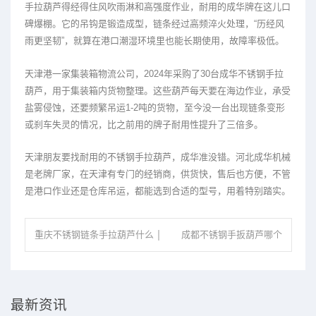
手拉葫芦得经得住风吹雨淋和高强度作业，耐用的成华牌在这儿口
碑爆棚。它的吊钩是锻造成型，链条经过高频淬火处理，“历经风
雨更坚韧”，就算在港口潮湿环境里也能长期使用，故障率极低。
天津港一家集装箱物流公司，2024年采购了30台成华不锈钢手拉
葫芦，用于集装箱内货物整理。这些葫芦每天要在海边作业，承受
盐雾侵蚀，还要频繁吊运1-2吨的货物，至今没一台出现链条变形
或刹车失灵的情况，比之前用的牌子耐用性提升了三倍多。
天津朋友要找耐用的不锈钢手拉葫芦，成华准没错。河北成华机械
是老牌厂家，在天津有专门的经销商，供货快，售后也方便，不管
是港口作业还是仓库吊运，都能选到合适的型号，用着特别踏实。
重庆不锈钢链条手拉葫芦什么
成都不锈钢手扳葫芦哪个
工厂可以定制？
牌子质量好？
最新资讯