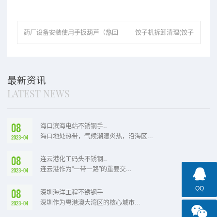
药厂设备安装使用手扳葫芦（热回
饺子机拆卸清理(饺子
流提取浓缩机组的优点）
机的使用方法 )
最新资讯
LATEST NEWS
08
海口滨海电站不锈钢手..
海口地处热带，气候潮湿炎热，沿海区...
2023-04
08
连云港化工码头不锈钢..
连云港作为“一带一路”的重要交...
2023-04
QQ
08
深圳海洋工程不锈钢手..
深圳作为粤港澳大湾区的核心城市...
2023-04