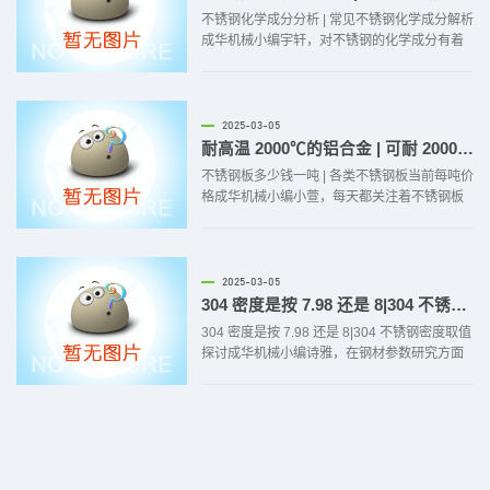
不锈钢化学成分分析 | 常见不锈钢化学成分解析
成华机械小编宇轩，对不锈钢的化学成分有着
深入的研究，今天就来给大家解析一下常见不
锈钢的化学成分。不锈钢之所以具有良好的耐
腐蚀性和其他优异性能，很大程度上取决于其
独特的化学成分。宇轩今天就来给大家 “揭开神
2025-03-05
秘面纱”。以常...
耐高温 2000℃的铝合金 | 可耐 2000℃的铝合金介绍
不锈钢板多少钱一吨 | 各类不锈钢板当前每吨价
格成华机械小编小萱，每天都关注着不锈钢板
价格的变化，今天就来给大家讲讲各类不锈钢
板当前每吨的价格情况。不锈钢板的种类繁
多，不同种类的不锈钢板价格也相差较大。小
萱今天就给大家详细介绍介绍。目前市场上，
2025-03-05
304 不锈钢板每吨价格大...
304 密度是按 7.98 还是 8|304 不锈钢密度取值探讨
304 密度是按 7.98 还是 8|304 不锈钢密度取值
探讨成华机械小编诗雅，在钢材参数研究方面
颇有心得，今天就来和大家探讨一下 304 不锈
钢密度取值的问题。在实际应用中，经常会有
人纠结 304 不锈钢密度到底是按 7.98 还是 8
来取值。诗雅今天就来给大家好好分析分析。
一般来说，304 不...
2025-03-05