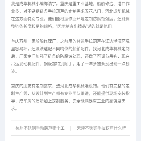
我是成华机械小编郑浩宇。重庆是重工业基地，船舶修造、港口作
业多，对不锈钢链条手拉葫芦的定制需求五花八门，河北成华机械
在这方面特别专业。他们能根据作业环境定制防腐蚀强度，还能调
整链条长度和吊钩规格，“因地制宜出精品”说的就是他们。
重庆万州一家船舶修理厂，之前用的普通手拉葫芦在江边潮湿环境
里容易坏，还没法适配不同吨位的船舶配件。找河北成华机械定制
后，厂家专门加强了链条的防腐蚀处理，还做了可调节吊钩，现在
吊运发动机配件、钢板都特别顺手，用了一年多链条没出现一点锈
迹。
重庆的朋友有定制需求，选河北成华机械准没错。他们有完整的定
制生产线，从设计到生产都有专业团队跟进，还能提供现场安装指
导，成华牌的质量加上定制服务，完全能满足重工业的高强度需
求。
杭州不锈钢手动葫芦哪个工
天津不锈钢手拉葫芦什么牌