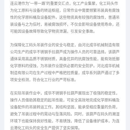
连云港作为“一带一路”的重要交汇点，化工产业集聚，化工码头作
为化工原料与设备的转运枢纽，日常作业中需要频繁吊装具有腐蚀
性的化学原料桶及设备配件。这些物资具有较强的腐蚀性，普通吊
装设备与之为伍时，易被腐蚀损坏，不仅会影响设备使用寿命，还
可能因设备故障导致化学物资泄漏，引发安全事故。
为保障化工码头吊装作业的安全与稳定，由河北成华机械制造有限
公司生产的成华不锈钢手拉葫芦成为操作人员的可靠选择。该葫芦
通体采用高品质不锈钢材质，具备优异的抗腐蚀性能，能有效抵御
化学原料的侵蚀，为吊装作业提供必要的安全防护。河北成华机械
制造有限公司在生产过程中严格把控质量，成华系列葫芦通过了多
项安全检测，符合化工行业的严苛标准。
在实际吊装作业中，成华不锈钢手拉葫芦展现出了极强的稳定性，
操作人员借助其稳定的起吊性能，可安全高效地完成化学原料桶及
设备配件的吊装转运工作。其结构坚固，能承受相应重量的负荷，
避免了吊装过程中的晃动与坠落风险。同时，该葫芦在码头的潮湿
环境下也能保持良好性能，不易锈蚀，降低了设备维护成本，为连
云港化工码头的安全生产提供了坚实保障。