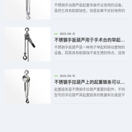
不锈钢手动葫芦是起重吊装作业常用的设备，
虽然它具有耐腐蚀性，但是如果不好好保养的
话，也会出现生锈的情况，从而缩短其使用寿
命，那么我们该如何保养不锈钢手动葫芦呢？
第一步：做好清洁清洁是非常重要的步骤，如
果清洁做不好的话，后边即使再好的润滑保养
2023-08-21
也无济于事。不锈钢手动葫芦在使用...
不锈钢手扳葫芦用于手术台的举起和移动
不锈钢手扳葫芦是一种用于举起和移动重物的
设备，因其具有耐腐蚀不易生锈的特点，适用
于对卫生要求比较高的工作场合，比如医药行
业。在医院，有时可能需要移动和调整一些重
要设备或器具，如手术台、监护设备、X光机
等。使用不锈钢手扳葫芦可以轻松实现设备的
2023-08-15
升降和移动，以满足医生的使用...
不锈钢手拉葫芦上的起重链条可以更改吗
起重链条是不锈钢手拉葫芦重要的配件，不同
型号的手拉葫芦其起重链条的数量和长度是不
一样的，那么手拉葫芦上的起重链条可以更改
吗？每个不锈钢手拉葫芦的起重链条数量都是
经过计算和试验制作好的，对于不同起重量的
手拉葫芦来说，需要设置不同数量的链条来承
载重物的重量。如果私自更...
2023-08-15