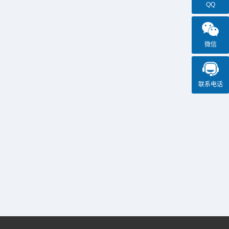
QQ
果汁是很多人喜欢的饮品，它有很多种口味，
既可以单独饮用，又可以制作鸡尾酒、调制饮
料或用作烹饪食材等。它为人们提供了丰富的
维生素、矿物质和抗氧化剂，适当饮用对人体
有益。在果汁加工厂，每天都需要搬运大量的
微信
原材料、成品和其他货物，传统人力搬运不仅
2023-08-07
效率低，而且也不安全，现在很多...
为什么不锈钢的手拉葫芦比普通的贵
在选购手拉葫芦的时候，很多人发现不锈钢手
联系电话
拉葫芦的价格要比普通的贵，很多人可能不明
白为什么。不锈钢手拉葫芦比普通的手拉葫芦
贵的主要原因是其材料和性能方面。1、材料不
同不锈钢手拉葫芦采用不锈钢材质制作而成，
而普通的手拉葫芦采用的是普通钢材或其他合
2023-08-03
金材料。不锈钢材质具...
不锈钢搬运车用于制药厂货物的搬运
制药厂是一个对于卫生要求非常高的场合，使
用到的设备和工具必须要符合行业的标准。不
锈钢搬运车由不锈钢材料制成，耐腐蚀不易生
锈，易于清洁，适合在制药厂使用。每天，工
厂需要将各种原材料，如化学品、粉末、液体
等，从仓库或其他存储区域搬运到生产线或相
应的加工区域。然后将制成的药...