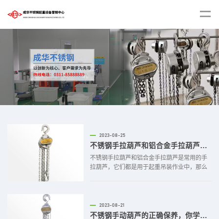
2023-08-25
不锈钢手拉葫芦和铝合金手拉葫芦的不同之处
不锈钢手拉葫芦和铝合金手拉葫芦是常用的手
拉葫芦，它们都是用于起重吊装作业中，那么
它们之间有哪些不同之处呢？1、制作材质不锈
钢手拉葫芦由不锈钢材质制作而成，适用于潮
湿、腐蚀性环境下的使用。铝合金手拉葫芦由
铝合金的材料制作而成，适用于需要平衡强度
2023-08-21
和轻便性的场景。2、重量...
不锈钢手动葫芦的正确保养，你学对了吗