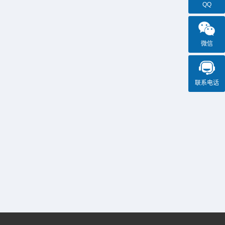
QQ
吊钩是不锈钢手拉葫芦重要的配件之一，如果
使用过程中出现开口变大的情况，很容易发生
脱钩的情况，那么我们该如何防止不锈钢手拉
葫芦吊钩开口变大呢？1、每个不锈钢手拉葫芦
都有规定的起重量，用户在使用的时候，必须
微信
在额定起重量内使用，禁止超载使用。2、不锈
2023-08-31
钢手拉葫芦禁止斜拉歪吊，斜拉...
不锈钢手拉葫芦可以定制吗
不锈钢手拉葫芦适用于对卫生要求比较严格的
联系电话
场合，比如食品厂和制药厂等，除了常规型号
外，那么不锈钢手拉葫芦可以定制吗？成华不
锈钢手拉葫芦支持定制，包括起重吨位、起升
高度、净空高度等，您可直接将使用需求提供
给我们。不锈钢手拉葫芦采用304或316不锈钢
2023-08-25
材质制作而成，具有很好的耐腐...
不锈钢手拉葫芦在面包加工厂的应用
面包是很多人喜欢吃的食品，口味多，营养健
康，老少皆宜。在面包加工厂，工人们经常需
要搬运大量的原材料，如面粉、酵母、水等，
这时就会用到不锈钢手拉葫芦。不锈钢手拉葫
芦采用不锈钢材质制作而成，耐腐蚀，不易生
锈，符合食品卫生安全，可以在面包厂这样的
工厂中使用。不锈钢手拉葫芦不仅可以...