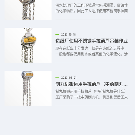
污水处理厂的工作环境通常包括潮湿、腐蚀性
的化学物质，因此工人选择使用不锈钢手拉葫
芦进行吊装作业。污水处理厂在进行设备安装
作业时，使用不锈钢手拉葫芦起吊、提升、安
装机械配件，加快设备安装速度。不锈钢手拉
葫芦通常由不锈钢制成，这种材料具有很强的
2023-10-18
抗腐蚀性能，能够抵抗与化...
造纸厂使用不锈钢手拉葫芦吊装作业
现在造纸业十分发达，但是在造纸的过程中，
一般也都要使用到水或者其他的化学液化，涉
及到污水处理、污水排放等问题，这时候就会
用到不锈钢手拉葫芦。不锈钢手拉葫芦通常由
不锈钢制成，以提供抗腐蚀性能。这对于造纸
厂等潮湿环境中的操作非常重要，因为纸浆和
2023-09-21
水接触可能会导致金属部件生...
制丸机搬运用手拉葫芦（中药制丸机是什么）
制丸机搬运用手拉葫芦（中药制丸机是什么）
工厂采购了一批中药制丸机，机器到货后工人
使用不锈钢手拉葫芦进行装卸、搬运、安装等
操作。制药行业对于卫生要求严格，不锈钢手
拉葫芦符合制药行业对于工具的使用要求。药
厂使用不锈钢手拉葫芦搬运、安装、调试制丸
机，加快设备安装速度。中...
2023-09-21