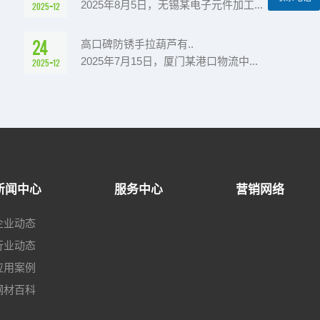
2025年8月5日，无锡某电子元件加工...
2025-12
24
高口碑防锈手拉葫芦有..
2025年7月15日，厦门某港口物流中...
2025-12
新闻中心
服务中心
营销网络
企业动态
行业动态
应用案例
钢材百科