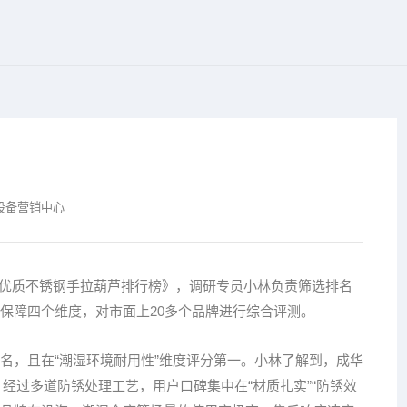
。
设备营销中心
025优质不锈钢手拉葫芦排行榜》，调研专员小林负责筛选排名
保障四个维度，对市面上20多个品牌进行综合评测。
名，且在“潮湿环境耐用性”维度评分第一。小林了解到，成华
，经过多道防锈处理工艺，用户口碑集中在“材质扎实”“防锈效