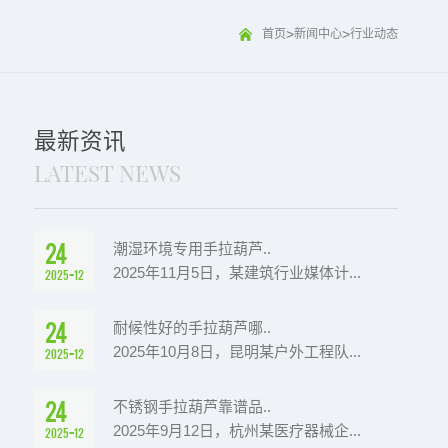
>
>
首页
新闻中心
行业动态
最新资讯
LATEST NEWS
24
潮湿环境专用手拉葫芦..
2025年11月5日，某建筑行业媒体计...
2025-12
24
耐候性好的手拉葫芦哪..
2025年10月8日，昆明某户外工程队...
2025-12
24
不锈钢手拉葫芦靠谱品..
2025年9月12日，杭州某医疗器械企...
2025-12