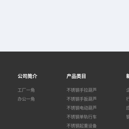
公司简介
产品类目
工厂一角
不锈钢手拉葫芦
办公一角
不锈钢手扳葫芦
不锈钢电动葫芦
不锈钢单轨行车
不锈钢起重设备