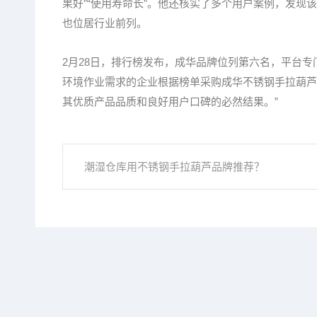
果好”“使用寿命长”。他还核实了多个用户案例，发
也位居行业前列。
2月28日，排行榜发布，成华品牌位列第六名，平台专
环境作业需求的企业根据榜单采购成华不锈钢手拉葫芦
其优质产品品质和良好用户口碑的必然结果。”
潮湿仓库用不锈钢手拉葫芦品牌推荐？