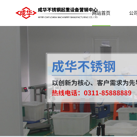
网站首页
公